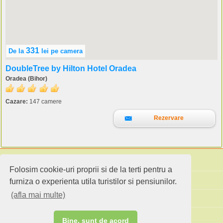
331
De la
lei
pe camera
DoubleTree by Hilton Hotel Oradea
Oradea (Bihor)
Cazare:
147 camere
Rezervare
Folosim cookie-uri proprii si de la terti pentru a
Cauta pensiuni
furniza o experienta utila turistilor si pensiunilor.
(afla mai multe)
Idei de calatorie
Site standard
Bine, sunt de acord