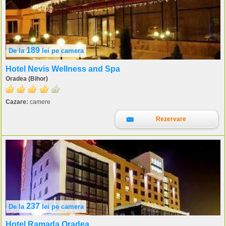
189
De la
lei
pe camera
Hotel Nevis Wellness and Spa
Oradea (Bihor)
Cazare:
camere
Rezervare
237
De la
lei
pe camera
Hotel Ramada Oradea