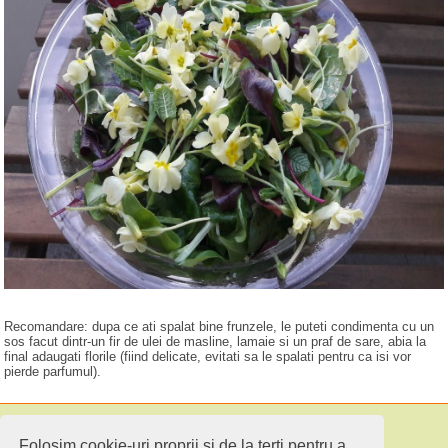
Recomandare: dupa ce ati spalat bine frunzele, le puteti condimenta cu un
sos facut dintr-un fir de ulei de masline, lamaie si un praf de sare, abia la
final adaugati florile (fiind delicate, evitati sa le spalati pentru ca isi vor
pierde parfumul).
Folosim cookie-uri proprii si de la terti pentru a