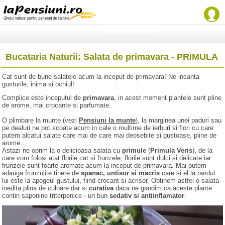
Bucataria Naturii: Salata de primavara - PRIMULA
Cat sunt de bune salatele acum la inceput de primavara! Ne incanta
gusturile, inima si ochiul!
Complice este inceputul de
primavara
, in acest moment plantele sunt pline
de arome, mai crocante si parfumate..
O plimbare la munte (vezi
Pensiuni la munte
), la marginea unei paduri sau
pe dealuri ne pot scoate acum in cale o multime de ierburi si flori cu care
putem alcatui salate care mai de care mai deosebite si gustoase, pline de
arome.
Astazi ne oprim la o delicioasa salata cu
primule
(
Primula Veris
), de la
care vom folosi atat florile cat si frunzele; florile sunt dulci si delicate iar
frunzele sunt foarte aromate acum la inceput de primavara. Mai putem
adauga frunzulite tinere de
spanac, untisor si macris
care si el la randul
lui este la apogeul gustului, fiind crocant si acrisor. Obtinem astfel o salata
inedita plina de culoare dar si
curativa
daca ne gandim ca aceste plante
contin saponine triterpenice - un bun
sedativ si antiinflamator
.