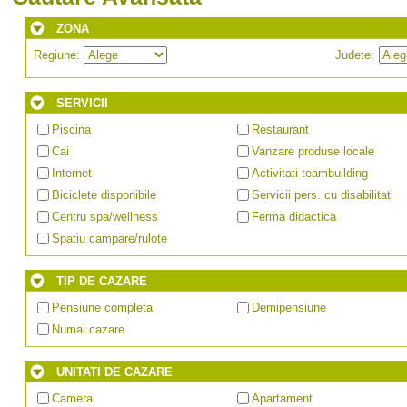
ZONA
Regiune:
Judete:
SERVICII
Piscina
Restaurant
Cai
Vanzare produse locale
Internet
Activitati teambuilding
Biciclete disponibile
Servicii pers. cu disabilitati
Centru spa/wellness
Ferma didactica
Spatiu campare/rulote
TIP DE CAZARE
Pensiune completa
Demipensiune
Numai cazare
UNITATI DE CAZARE
Camera
Apartament