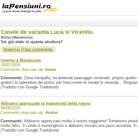
Casele de vacanta Luca si Vicentiu
Botiza (Maramures)
Sei già stato in questa struttura?
Inserisci il tuo commento
inverno a Maramures
19/01/2026
Commento rilasciato da:
Ioana
Commento:
Zona tranquilla, incantevole paesaggio invernale, proprio quello
goderci lo splendore del posto, per trascorrere le serate in veranda... Ringrazia
(Tradotto con Google Traduttore)
Abbiamo apprezzato la maestosità della natura
06/08/2025
Commento rilasciato da:
Andrei
Commento:
Abbiamo apprezzato molto il nostro soggiorno! Torneremo presto. L
molto felici. Il cortile è meraviglioso e abbiamo trovato una pace assoluta. Il vi
(Tradotto con Google Traduttore)