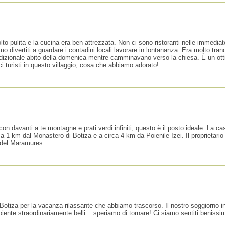
o pulita e la cucina era ben attrezzata. Non ci sono ristoranti nelle immediat
amo divertiti a guardare i contadini locali lavorare in lontananza. Era molto tran
adizionale abito della domenica mentre camminavano verso la chiesa. È un ottimo
ci turisti in questo villaggio, cosa che abbiamo adorato!
on davanti a te montagne e prati verdi infiniti, questo è il posto ideale. La ca
 a 1 km dal Monastero di Botiza e a circa 4 km da Poienile Izei. Il proprietario
te del Maramures.
Botiza per la vacanza rilassante che abbiamo trascorso. Il nostro soggiorno ini
biente straordinariamente belli... speriamo di tornare! Ci siamo sentiti beniss