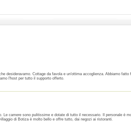
 che desideravamo. Cottage da favola e un'ottima accoglienza. Abbiamo fatto f
mo l'host per tutto il supporto offerto.
e camere sono pulitissime e dotate di tutto il necessario. Il personale è molto
llaggio di Botiza è molto bello e offre tutto, dai negozi ai ristoranti.