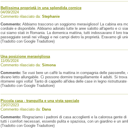
Bellissima proprietà in una splendida cornice
04/09/2024
Commento rilasciato da:
Stephanie
Commento:
Abbiamo trascorso un soggiorno meraviglioso! La cabina era molt
cordiale e disponibile. Abbiamo adorato tutte le aree salotto all'aperto e ci si
cui siamo stati in Romania. La domenica mattina, tutti indossavano il loro tr
passeggiate serali nei villaggi e nei campi dietro la proprietà. Eravamo gli uni
(Tradotto con Google Traduttore)
Una posizione meravigliosa
11/05/2024
Commento rilasciato da:
Simona
Commento:
Se vuoi bere un caffè la mattina in compagnia delle passerelle, c
divano letto allungabile. Ci possono dormire tranquillamente 4 adulti. Si trova
ritornerei ogni volta! Tanto di cappello all'idea delle case in legno ristruttura
(Tradotto con Google Traduttore)
Piccola casa - tranquilla e una vista speciale
23/07/2023
Commento rilasciato da:
Dana
Commento:
Ringraziamo i padroni di casa accoglienti e la calorosa gente di 
tutti i comfort necessari, essendo pulita e spaziosa, con un giardino e un am
(Tradotto con Google Traduttore)