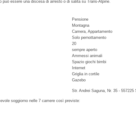
o può essere una discesa di arresto o di salita su Trans-Alpine.
Pensione
Montagna
Camera, Appartamento
Solo pernottamento
20
sempre aperto
Ammessi animali
Spazio giochi bimbi
Internet
Griglia in cortile
Gazebo
Str. Andrei Saguna, Nr. 35
-
557225
acevole soggiorno nelle 7 camere così previste: