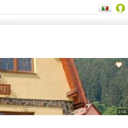
1
/
21