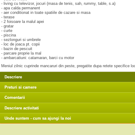
- living cu televizor, jocuri (masa de tenis, sah, rummy, table, s.a)
- apa calda permanent
- aer conditionat in toate spatiile de cazare si masa
- terase
- 2 foisoare la malul apei
- gratar
- curte
- piscina
- sezlonguri si umbrele
- loc de joaca pt. copii
- bazin de pescuit
- parcare proprie la mal
- ambarcatiuni: catamaran, barci cu motor
Meniul zilnic cuprinde mancaruri din peste, pregatite dupa retete specifice lo
Descriere
Preturi si camere
Comentarii
Descriere activitati
Unde suntem - cum sa ajungi la noi