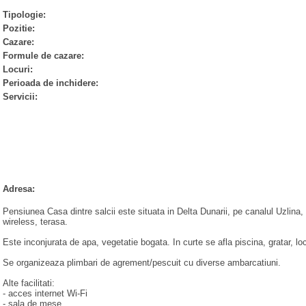
Tipologie:
Pozitie:
Cazare:
Formule de cazare:
Locuri:
Perioada de inchidere:
Servicii:
Adresa:
Pensiunea Casa dintre salcii este situata in Delta Dunarii, pe canalul Uzlina,
wireless, terasa.
Este inconjurata de apa, vegetatie bogata. In curte se afla piscina, gratar, lo
Se organizeaza plimbari de agrement/pescuit cu diverse ambarcatiuni.
Alte facilitati:
- acces internet Wi-Fi
- sala de mese