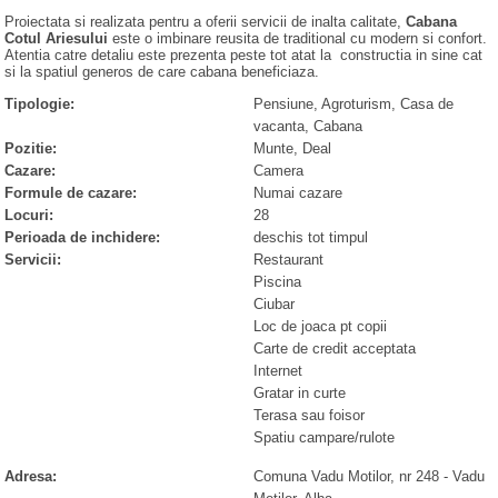
Proiectata si realizata pentru a oferii servicii de inalta calitate,
Cabana
Cotul Ariesului
este o imbinare reusita de traditional cu modern si confort.
Atentia catre detaliu este prezenta peste tot atat la constructia in sine cat
si la spatiul generos de care cabana beneficiaza.
Tipologie:
Pensiune, Agroturism, Casa de
vacanta, Cabana
Pozitie:
Munte, Deal
Cazare:
Camera
Formule de cazare:
Numai cazare
Locuri:
28
Perioada de inchidere:
deschis tot timpul
Servicii:
Restaurant
Piscina
Ciubar
Loc de joaca pt copii
Carte de credit acceptata
Internet
Gratar in curte
Terasa sau foisor
Spatiu campare/rulote
Adresa:
Comuna Vadu Motilor, nr 248
-
Vadu