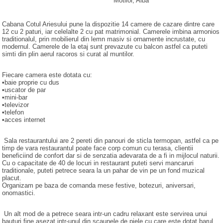
Motilor
, Alba
Cabana Cotul Ariesului pune la dispozitie 14 camere de cazare dintre care
12 cu 2 paturi, iar celelalte 2 cu pat matrimonial. Camerele imbina armonios
traditionalul, prin mobilierul din lemn masiv si ornamente incrustate, cu
modernul. Camerele de la etaj sunt prevazute cu balcon astfel ca puteti
simti din plin aerul racoros si curat al muntilor.
Fiecare camera este dotata cu:
•baie proprie cu dus
•uscator de par
•mini-bar
•televizor
•telefon
•acces internet
Sala restaurantului are 2 pereti din panouri de sticla termopan, astfel ca pe
timp de vara restaurantul poate face corp comun cu terasa, clientii
beneficiind de confort dar si de senzatia adevarata de a fi in mijlocul naturii.
Cu o capacitate de 40 de locuri in restaurant puteti servi mancaruri
traditionale, puteti petrece seara la un pahar de vin pe un fond muzical
placut.
Organizam pe baza de comanda mese festive, botezuri, aniversari,
onomastici.
Un alt mod de a petrece seara intr-un cadru relaxant este servirea unui
bauturi fine asezat intr-unul din scaunele de piele cu care este dotat barul.