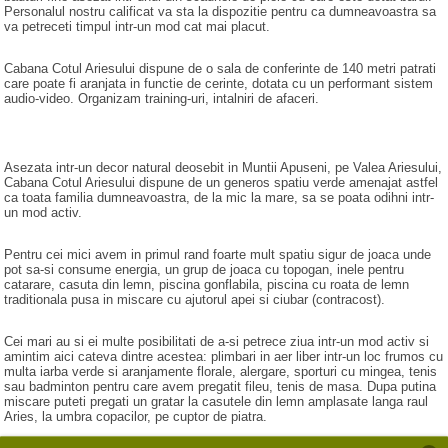
Personalul nostru calificat va sta la dispozitie pentru ca dumneavoastra sa
va petreceti timpul intr-un mod cat mai placut.
Cabana Cotul Ariesului dispune de o sala de conferinte de 140 metri patrati
care poate fi aranjata in functie de cerinte, dotata cu un performant sistem
audio-video. Organizam training-uri, intalniri de afaceri.
Asezata intr-un decor natural deosebit in Muntii Apuseni, pe Valea Ariesului,
Cabana Cotul Ariesului dispune de un generos spatiu verde amenajat astfel
ca toata familia dumneavoastra, de la mic la mare, sa se poata odihni intr-
un mod activ.
Pentru cei mici avem in primul rand foarte mult spatiu sigur de joaca unde
pot sa-si consume energia, un grup de joaca cu topogan, inele pentru
catarare, casuta din lemn, piscina gonflabila, piscina cu roata de lemn
traditionala pusa in miscare cu ajutorul apei si ciubar (contracost).
Cei mari au si ei multe posibilitati de a-si petrece ziua intr-un mod activ si
amintim aici cateva dintre acestea: plimbari in aer liber intr-un loc frumos cu
multa iarba verde si aranjamente florale, alergare, sporturi cu mingea, tenis
sau badminton pentru care avem pregatit fileu, tenis de masa. Dupa putina
miscare puteti pregati un gratar la casutele din lemn amplasate langa raul
Aries, la umbra copacilor, pe cuptor de piatra.