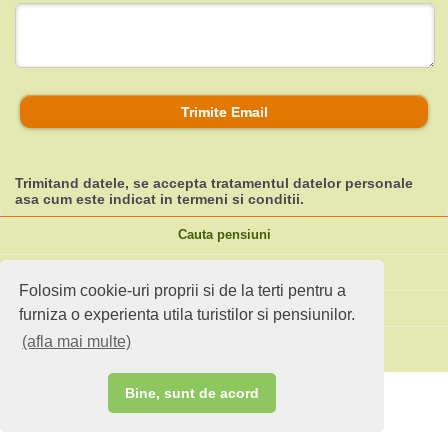
Trimite Email
Trimitand datele, se accepta tratamentul datelor personale
asa cum este indicat in
termeni si conditii
.
Cauta pensiuni
Idei de calatorie
Folosim cookie-uri proprii si de la terti pentru a
Site standard
furniza o experienta utila turistilor si pensiunilor.
(afla mai multe)
Ai o pensiune sau faci agroturism?
Bine, sunt de acord