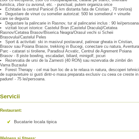
turistica, zbor cu avionul, etc. - punctual, putem organiza orice
• Echitatie la centrul Panicel (5 km distanta fata de Cristian , 70 ron/ora)
• Degustare de vinuri cu somelier autorizat: 500 lei somelierul + vinurile
care se degusta
• Degustare la palincarie in Rasnov, tur al palincariei inclus : 90 lei/persoana
• vizitati locuri istorice: Castelul Bran (Castelul Dracula)/Cetatea
Rasnov/Cetatea Brasov/Biserica Neagra/Orasul vechi si Scheii
Brasovului/Castelul Peles
• Sport & activitati: ski in masivul postavarul, patinoar gheata in Cristian,
Brasov sau Poiana Brasov, trekking in Bucegi, conectare cu natura, Aventura
Parc - catarari si tiroliene, Paradisul Acvatic, Centrul de Agrement Poiana
Brasov - 8 piste bowling, escaladari, biliard, minigolf, jocuri
• Rezervatia de ursi de la Zarnesti (40 RON) sau rezervatia de zimbri din
Vama Buzaului
• Forest Therapy - cel mai bun loc de a te relaxa in natura, descoperi tehnici
de supravietuire si gusti dintr-o masa preparata exclusiv cu ceea ce creste in
padure! - 75 lei/persoana.
Servicii
Restaurant:
Bucatarie locala tipica
Welness si fitness: