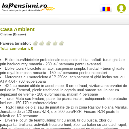
Casa Ambient
Cristian (Brasov)
Parerea turistilor:
Total comentarii: 0
• Ebike tours/biciclete profesionale suspensie dubla, softail- tururi ghidate
prin backcountry romania - 250 lei/ persoana pentru avansati
• Ebike tours / biciclete amator, suspensie simpla, hardtail - tururi ghidate
prin royal kompass romania - 150 lei/ persoana pentru incepatori
• Motocross cu motociclete AJP 250cc, echipament si ghid inclus sau cu
ATV 4X4 - 750 lei/persoana
• 4X4 cu masini utilate in acest scop: 6 ore offroad, vizitarea rezervatiei de
ursi de la Zarnesti, picnic traditional in ograda unui satean sau in natura
depinzand de vreme - 200 euro/masina, maxim 4 persoane
• Tururi Moto sau Enduro, pranz tip picnic inclus, echipamente de protectie
incluse - 150-170 euro/motocicleta
• RZR Tururi de o zi sau de jumatate de zi in zona Rasnov Poiana Marului.
Jumatate de zi 120 euro/RZR, o zi 200 euro/RZR. Fiecare RZR poate fii
folosit de 1/2 persoane.
• Diverse jocuri de teambuilding: tir cu arcul, tir cu pusca, zbor cu
parapanta, tiroliana, activitati treasure hunt, zbor cu balon cu aer cald, rapel,
zbor cu elicopterul, zbor cu motoparapanta, catarat pe stanci, orientare