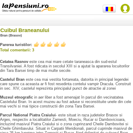
Cuibul Braneanului
Bran (Brasov)
Parerea turistilor:
Total comentarii: 3
Cetatea Rasnov
este cea mai mare cetate taraneasca din sud-estul
Transilvaniei. A fost ridicata in secolul XIII si a ajutat la apararea locuitorilor
din Tara Barsei timp de mai multe secole.
Castelul Bran
este cea mai vestita fortareata, datorita in principal legendei
care spune ca aceasta ar fi fost resedinta contelui vampir Dracula. Construit
in sec. XIV, castelul reprezinta principalul punct de atractie al zonei
Muzeul etnografic
in aer liber a fost amenajat în parcul din vecinatatea
Castelului Bran. In acest muzeu au fost aduse si reconstituite unele din cele
mai vechi si mai tipice constructii din zona Tara Barsei.
Parcul National Piatra Craiului
- este situat in raza judetelor Brasov si
Arges, respectiv a localitatilor Zarnesti, Moeciu, Rucar si Dambovicioara,
incluzind masivul Piatra Craiului si o zona cuprinzand Cheile Dambovitei si
Cheile Ghimbavului. Situat in Carpatii Meridionali, parcul cuprinde masivul de
circa 25 km lungime intre Zarnesti si Rucar, fiind delimitat de culoarul Bran-