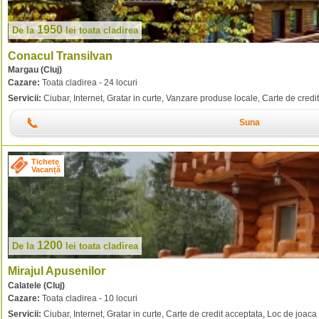
1950
De la
lei
toata cladirea
Conacul Transilvan
Margau (Cluj)
Cazare:
Toata cladirea - 24 locuri
Servicii:
Ciubar, Internet, Gratar in curte, Vanzare produse locale, Carte de credit
Suna
Tichete
Vacanță
1200
De la
lei
toata cladirea
Mirajul Apusenilor
Calatele (Cluj)
Cazare:
Toata cladirea - 10 locuri
Servicii:
Ciubar, Internet, Gratar in curte, Carte de credit acceptata, Loc de joaca 