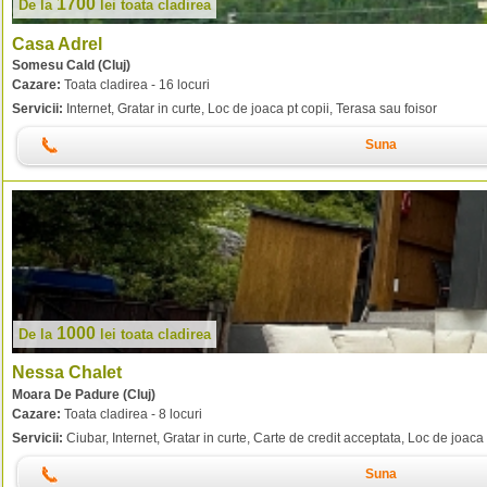
1700
De la
lei
toata cladirea
Casa Adrel
Somesu Cald (Cluj)
Cazare:
Toata cladirea - 16 locuri
Servicii:
Internet, Gratar in curte, Loc de joaca pt copii, Terasa sau foisor
Suna
1000
De la
lei
toata cladirea
Nessa Chalet
Moara De Padure (Cluj)
Cazare:
Toata cladirea - 8 locuri
Servicii:
Ciubar, Internet, Gratar in curte, Carte de credit acceptata, Loc de joaca 
Suna