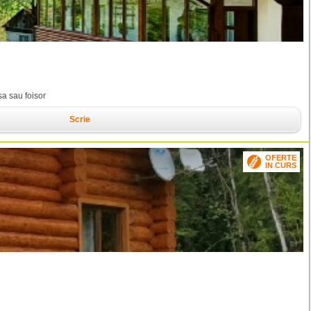
sa sau foisor
Scrie
OFERTE
IN CURS