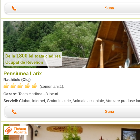
Suna
1800
De la
lei
toata cladirea
Ocupat de Revelion
Pensiunea Larix
Rachitele (Cluj)
(comentarii:
1
).
Cazare:
Toata cladirea - 8 locuri
Servicii:
Ciubar, Internet, Gratar in curte, Animale acceptate, Vanzare produse loc
Suna
Tichete
Vacanță