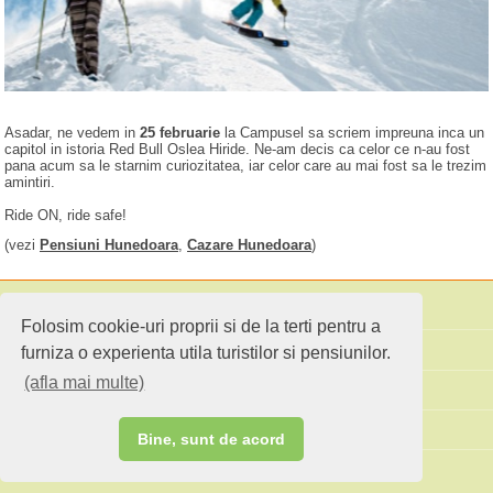
Asadar, ne vedem in
25 februarie
la Campusel sa scriem impreuna inca un
capitol in istoria Red Bull Oslea Hiride. Ne-am decis ca celor ce n-au fost
pana acum sa le starnim curiozitatea, iar celor care au mai fost sa le trezim
amintiri.
Ride ON, ride safe!
(vezi
Pensiuni Hunedoara
,
Cazare Hunedoara
)
Folosim cookie-uri proprii si de la terti pentru a
Cauta pensiuni
furniza o experienta utila turistilor si pensiunilor.
(afla mai multe)
Idei de calatorie
Site standard
Bine, sunt de acord
Ai o pensiune sau faci agroturism?