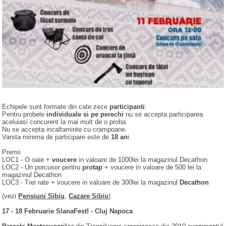
Echipele sunt formate din cate zece
participanti
.
Pentru probele
individuale si pe perechi
nu se accepta participarea
aceluiasi concurent la mai mult de o proba.
Nu se accepta incaltaminte cu crampoane.
Varsta minima de participare este de
18 an
i.
Premii
LOC1 - O oaie +
voucere
in valoare de 1000lei la magazinul Decathon
LOC2 - Un porcusor pentru
protap
+ voucere in valoare de 500 lei la
magazinul Decathon
LOC3 - Trei rate + voucere in valoare de 300lei la magazinul
Decathon
(vezi
Pensiuni Sibiu
,
Cazare Sibiu
)
17 - 18 Februarie SlanaFest! - Cluj Napoca