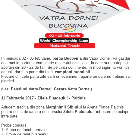
In perioada 02 - 05 februarie,
partia Bucovina
din Vatra Dornei, va gazdui
cea mai importanta competitie a acestei discipline, la care sunt asteptati
sportivi din 20 - 22 de tari, de pe cinci continente. In mod sigur nu vor lipsi
actualii dar si o parte din fostii
campioni mondiali
.
Fiecare din cele patru zile va fi un eveniment aparte pe care nu trebuie sa il
pierdeti.
(vezi
Pensiuni Vatra Dornei
,
Cazare Vatra Dornei
)
11 Februarie 2017 - Zilele Platosului - Paltinis
Aducem traditia din zona
Marginimii Sibiului
la Arena Platos Paltinis
pentru editia de iarna a concursului
Zilele Platosului
, intrecere pe echipe
intre sate.
Probe concurs
1. Proba de facut sarmale
2. Proba de taiat busteanul