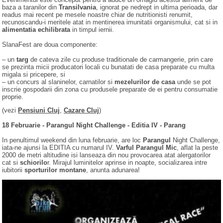
baza a taranilor din
Transilvania
, ignorat pe nedrept in ultima perioada, dar
readus mai recent pe mesele noastre chiar de nutritionisti renumit,
recunoscandu-i meritele atat in mentinerea imunitatii organismului, cat si in
alimentatia echilibrata
in timpul iernii.
SlanaFest are doua componente:
– un
targ
de cateva zile cu produse traditionale de carmangerie, prin care
se prezinta micii producatori locali cu bunatati de casa preparate cu multa
migala si pricepere, si
– un concurs al slaninelor, carnatilor si
mezelurilor de casa
unde se pot
inscrie gospodarii din zona cu produsele preparate de ei pentru consumatie
proprie.
(vezi
Pensiuni Cluj
,
Cazare Cluj
)
18 Februarie - Parangul Night Challenge - Editia IV - Parang
In penultimul weekend din luna februarie, are loc
Parangul
Night Challenge,
iata-ne ajunsi la EDITIA cu numarul IV.
Varful Parangul Mic
, aflat la peste
2000 de metri altitudine isi lanseaza din nou provocarea atat alergatorilor
cat si
schiorilo
r. Mirajul luminitelor aprinse in noapte, socializarea intre
iubitorii
sporturilor montane
, anunta adunarea!