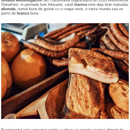
Breasla Mestesugarilor
din Transilvania organizeaza din 2010 evenimentul
SlanaFest, in perioada lunii februarie, cand
slanina
este deja bine maturata,
afumata
, numai buna de gustat cu o ceapa rosie, o varza murata sau un
pumn de
branza
buna.
Evenimentul este conceput pentru a aduce un omagiu acestui aliment de