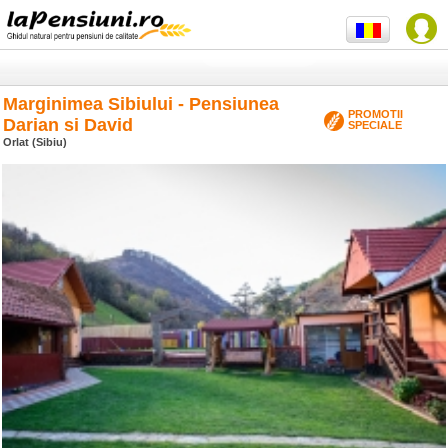
Marginimea Sibiului - Pensiunea
PROMOTII
Darian si David
SPECIALE
Orlat (Sibiu)