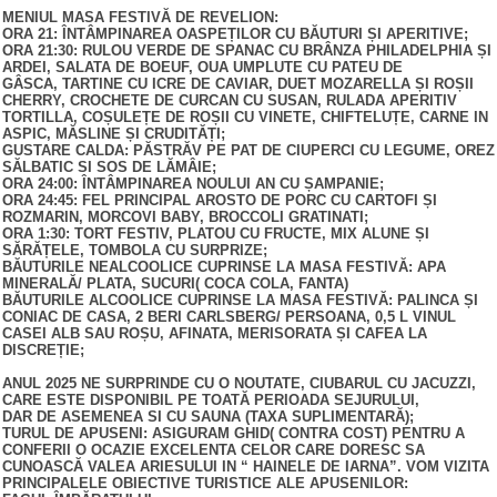
MENIUL MASA FESTIVĂ DE REVELION:
ORA 21: ÎNTÂMPINAREA OASPEȚILOR CU BĂUTURI ȘI APERITIVE;
ORA 21:30: RULOU VERDE DE SPANAC CU BRÂNZA PHILADELPHIA ȘI
ARDEI, SALATA DE BOEUF, OUA UMPLUTE CU PATEU DE
GÂSCA, TARTINE CU ICRE DE CAVIAR, DUET MOZARELLA ȘI ROȘII
CHERRY, CROCHETE DE CURCAN CU SUSAN, RULADA APERITIV
TORTILLA, COȘULEȚE DE ROȘII CU VINETE, CHIFTELUȚE, CARNE IN
ASPIC, MĂSLINE ȘI CRUDITĂȚI;
GUSTARE CALDA: PĂSTRĂV PE PAT DE CIUPERCI CU LEGUME, OREZ
SĂLBATIC SI SOS DE LĂMÂIE;
ORA 24:00: ÎNTÂMPINAREA NOULUI AN CU ȘAMPANIE;
ORA 24:45: FEL PRINCIPAL AROSTO DE PORC CU CARTOFI ȘI
ROZMARIN, MORCOVI BABY, BROCCOLI GRATINATI;
ORA 1:30: TORT FESTIV, PLATOU CU FRUCTE, MIX ALUNE ȘI
SĂRĂȚELE, TOMBOLA CU SURPRIZE;
BĂUTURILE NEALCOOLICE CUPRINSE LA MASA FESTIVĂ: APA
MINERALĂ/ PLATA, SUCURI( COCA COLA, FANTA)
BĂUTURILE ALCOOLICE CUPRINSE LA MASA FESTIVĂ: PALINCA ȘI
CONIAC DE CASA, 2 BERI CARLSBERG/ PERSOANA, 0,5 L VINUL
CASEI ALB SAU ROȘU, AFINATA, MERISORATA ȘI CAFEA LA
DISCREȚIE;
ANUL 2025 NE SURPRINDE CU O NOUTATE, CIUBARUL CU JACUZZI,
CARE ESTE DISPONIBIL PE TOATĂ PERIOADA SEJURULUI,
DAR DE ASEMENEA SI CU SAUNA (TAXA SUPLIMENTARĂ);
TURUL DE APUSENI: ASIGURAM GHID( CONTRA COST) PENTRU A
CONFERII O OCAZIE EXCELENTA CELOR CARE DORESC SA
CUNOASCĂ VALEA ARIESULUI IN “ HAINELE DE IARNA”. VOM VIZITA
PRINCIPALELE OBIECTIVE TURISTICE ALE APUSENILOR: