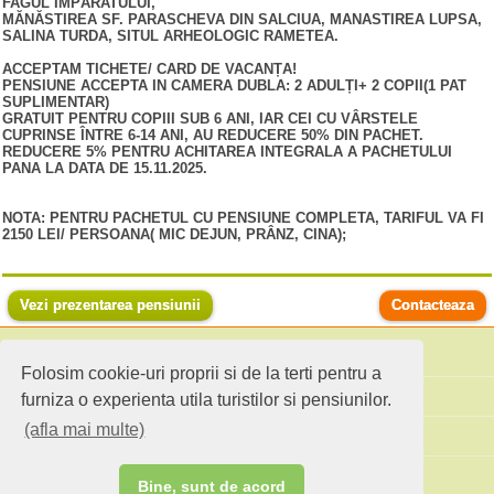
FAGUL ÎMPĂRATULUI,
MĂNĂSTIREA SF. PARASCHEVA DIN SALCIUA, MANASTIREA LUPSA,
SALINA TURDA, SITUL ARHEOLOGIC RAMETEA.
ACCEPTAM TICHETE/ CARD DE VACANȚA!
PENSIUNE ACCEPTA IN CAMERA DUBLA: 2 ADULȚI+ 2 COPII(1 PAT
SUPLIMENTAR)
GRATUIT PENTRU COPIII SUB 6 ANI, IAR CEI CU VÂRSTELE
CUPRINSE ÎNTRE 6-14 ANI, AU REDUCERE 50% DIN PACHET.
REDUCERE 5% PENTRU ACHITAREA INTEGRALA A PACHETULUI
PANA LA DATA DE 15.11.2025.
NOTA: PENTRU PACHETUL CU PENSIUNE COMPLETA, TARIFUL VA FI
2150 LEI/ PERSOANA( MIC DEJUN, PRÂNZ, CINA);
Vezi prezentarea pensiunii
Contacteaza
Folosim cookie-uri proprii si de la terti pentru a
Cauta pensiuni
furniza o experienta utila turistilor si pensiunilor.
(afla mai multe)
Idei de calatorie
Site standard
Bine, sunt de acord