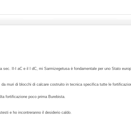
a) tra sec. II-I aC e il I dC, mi Sarmizegetusa è fondamentale per uno Stato eur
da muri di blocchi di calcare costruito in tecnica specifica tutte le fortificazio
alta fortificazione poco prima Burebista.
testi e ho incontreranno il desiderio caldo.