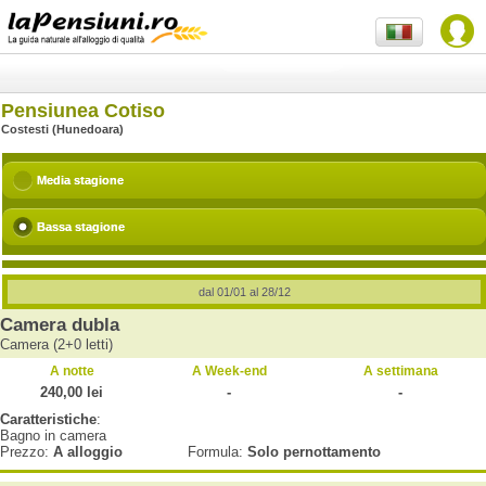
Pensiunea Cotiso
Costesti (Hunedoara)
Media stagione
Bassa stagione
dal 01/01 al 28/12
Camera dubla
Camera (2+0 letti)
A notte
A Week-end
A settimana
240,00 lei
-
-
Caratteristiche
:
Bagno in camera
Prezzo:
A alloggio
Formula:
Solo pernottamento