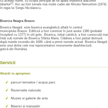
cu același nume, cu scopul principal de se apăra împotriva atacurilor
[1]
tătarilor
. Aici au fost turnate mai multe cadre ale filmului Nemuritorii (1974)
în regia lui Sergiu Nicolaescu.
Biserica Neagra Brasov
Biserica Neagră este biserica evanghelică aflată în centrul
municipiului Brașov. Edificiul a fost construit în jurul anului 1380 (probabil
începând cu 1377) în stil gotic. Biserica, inițial catolică, a fost cunoscută mai
întâi sub numele de Biserica Sfânta Maria. Clădirea a fost parțial distrusă
după marele incendiu din 1689, când a primit numele actual. Biserica Neagră
este unul dintre cele mai reprezentative monumente dearhitectură
gotică din România.
Servicii
Atractii in apropiere:
parcuri tematice / acqua parc
Rezervatie naturala
Muzee si galerie de arta
Biserici si manastiri