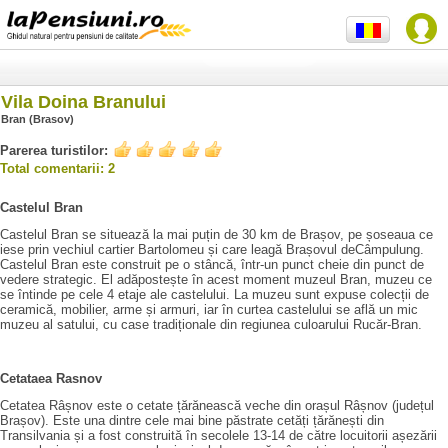
Vila Doina Branului
Bran (Brasov)
Parerea turistilor:
Total comentarii: 2
Castelul Bran
Castelul Bran se situează la mai puțin de 30 km de Brașov, pe șoseaua ce
iese prin vechiul cartier Bartolomeu și care leagă Brașovul deCâmpulung.
Castelul Bran este construit pe o stâncă, într-un punct cheie din punct de
vedere strategic. El adăpostește în acest moment muzeul Bran, muzeu ce
se întinde pe cele 4 etaje ale castelului. La muzeu sunt expuse colecții de
ceramică, mobilier, arme și armuri, iar în curtea castelului se află un mic
muzeu al satului, cu case tradiționale din regiunea culoarului Rucăr-Bran.
Cetataea Rasnov
Cetatea Râșnov este o cetate țărănească veche din orașul Râșnov (județul
Brașov). Este una dintre cele mai bine păstrate cetăți țărănești din
Transilvania și a fost construită în secolele 13-14 de către locuitorii așezării