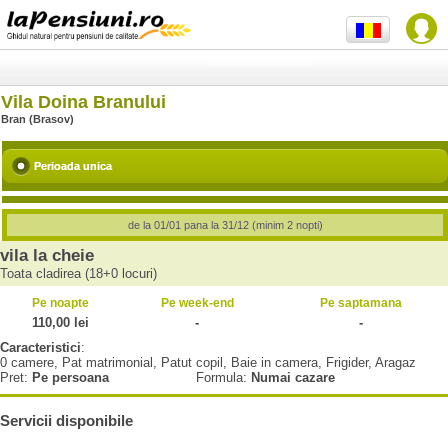
Vila Doina Branului
Bran (Brasov)
Perioada unica
de la 01/01 pana la 31/12 (minim 2 nopti)
vila la cheie
Toata cladirea (18+0 locuri)
Pe noapte
Pe week-end
Pe saptamana
110,00 lei
-
-
Caracteristici
:
0 camere, Pat matrimonial, Patut copil, Baie in camera, Frigider, Aragaz
Pret:
Pe persoana
Formula:
Numai cazare
Servicii disponibile