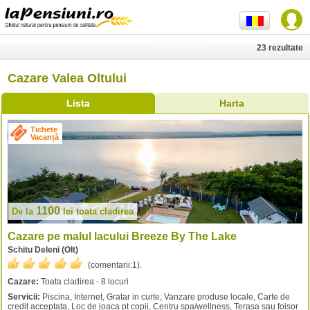
23 rezultate
Cazare Valea Oltului
Lista
Harta
Tichete
Vacanță
1100
De la
lei
toata cladirea
Cazare pe malul lacului Breeze By The Lake
Schitu Deleni (Olt)
(comentarii:
1
).
Cazare:
Toata cladirea - 8 locuri
Servicii:
Piscina, Internet, Gratar in curte, Vanzare produse locale, Carte de
credit acceptata, Loc de joaca pt copii, Centru spa/wellness, Terasa sau foisor