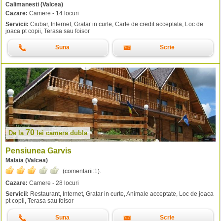
Calimanesti (Valcea)
Cazare:
Camere - 14 locuri
Servicii:
Ciubar, Internet, Gratar in curte, Carte de credit acceptata, Loc de
joaca pt copii, Terasa sau foisor
Suna
Scrie
70
De la
lei
camera dubla
Pensiunea Garvis
Malaia (Valcea)
(comentarii:
1
).
Cazare:
Camere - 28 locuri
Servicii:
Restaurant, Internet, Gratar in curte, Animale acceptate, Loc de joaca
pt copii, Terasa sau foisor
Suna
Scrie