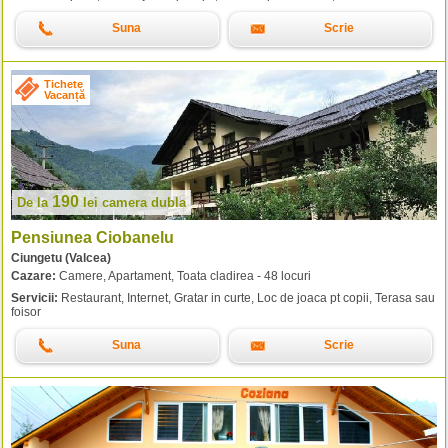
Suna
Scrie
Tichete
Vacanță
190
De la
lei
camera dubla
Pensiunea Ciobanelu
Ciungetu (Valcea)
Cazare:
Camere, Apartament, Toata cladirea - 48 locuri
Servicii:
Restaurant, Internet, Gratar in curte, Loc de joaca pt copii, Terasa sau
foisor
Suna
Scrie