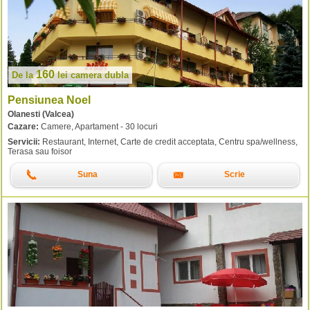
160
De la
lei
camera dubla
Pensiunea Noel
Olanesti (Valcea)
Cazare:
Camere, Apartament - 30 locuri
Servicii:
Restaurant, Internet, Carte de credit acceptata, Centru spa/wellness,
Terasa sau foisor
Suna
Scrie