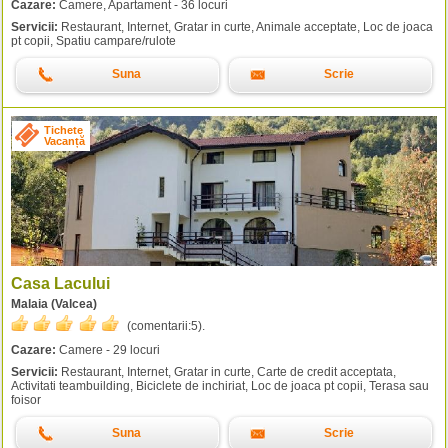
Cazare:
Camere, Apartament - 36 locuri
Servicii:
Restaurant, Internet, Gratar in curte, Animale acceptate, Loc de joaca
pt copii, Spatiu campare/rulote
Suna
Scrie
Tichete
Vacanță
Casa Lacului
Malaia (Valcea)
(comentarii:
5
).
Cazare:
Camere - 29 locuri
Servicii:
Restaurant, Internet, Gratar in curte, Carte de credit acceptata,
Activitati teambuilding, Biciclete de inchiriat, Loc de joaca pt copii, Terasa sau
foisor
Suna
Scrie