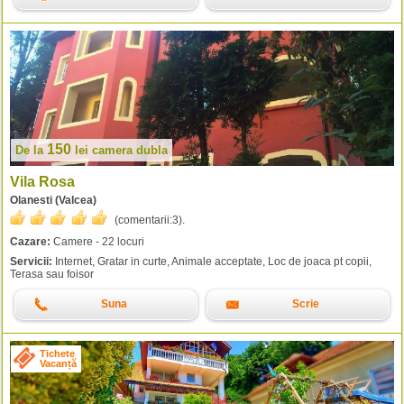
150
De la
lei
camera dubla
Vila Rosa
Olanesti (Valcea)
(comentarii:
3
).
Cazare:
Camere - 22 locuri
Servicii:
Internet, Gratar in curte, Animale acceptate, Loc de joaca pt copii,
Terasa sau foisor
Suna
Scrie
Tichete
Vacanță