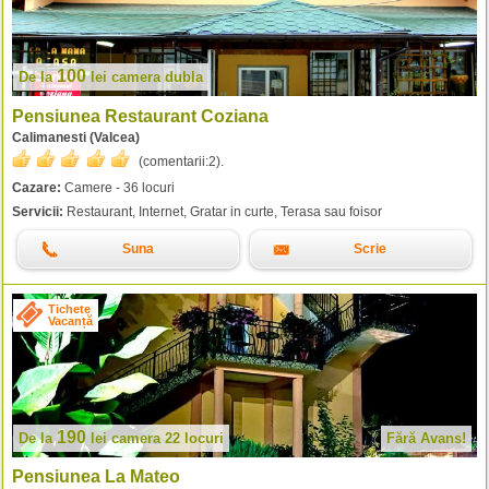
100
De la
lei
camera dubla
Pensiunea Restaurant Coziana
Calimanesti (Valcea)
(comentarii:
2
).
Cazare:
Camere - 36 locuri
Servicii:
Restaurant, Internet, Gratar in curte, Terasa sau foisor
Suna
Scrie
Tichete
Vacanță
190
De la
lei
camera 22 locuri
Fără Avans!
Pensiunea La Mateo