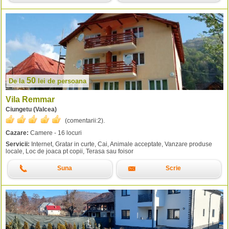
50
De la
lei
de persoana
Vila Remmar
Ciungetu (Valcea)
(comentarii:
2
).
Cazare:
Camere - 16 locuri
Servicii:
Internet, Gratar in curte, Cai, Animale acceptate, Vanzare produse
locale, Loc de joaca pt copii, Terasa sau foisor
Suna
Scrie