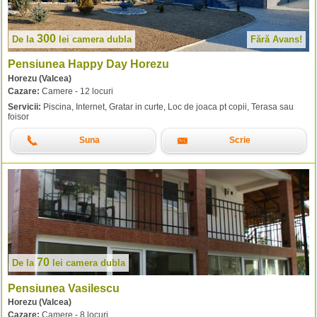
300
De la
lei
camera dubla
Fără Avans!
Pensiunea Happy Day Horezu
Horezu (Valcea)
Cazare:
Camere - 12 locuri
Servicii:
Piscina, Internet, Gratar in curte, Loc de joaca pt copii, Terasa sau
foisor
Suna
Scrie
70
De la
lei
camera dubla
Pensiunea Vasilescu
Horezu (Valcea)
Cazare:
Camere - 8 locuri