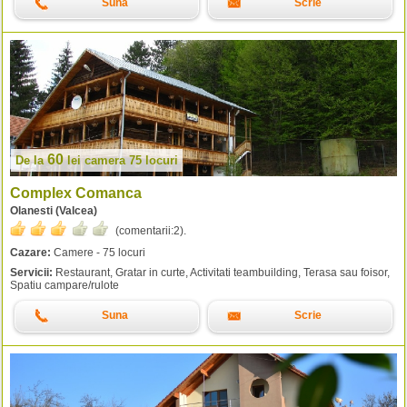
Suna
Scrie
60
De la
lei
camera 75 locuri
Complex Comanca
Olanesti (Valcea)
(comentarii:
2
).
Cazare:
Camere - 75 locuri
Servicii:
Restaurant, Gratar in curte, Activitati teambuilding, Terasa sau foisor,
Spatiu campare/rulote
Suna
Scrie