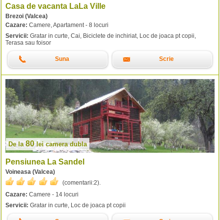
Casa de vacanta LaLa Ville
Brezoi (Valcea)
Cazare:
Camere, Apartament - 8 locuri
Servicii:
Gratar in curte, Cai, Biciclete de inchiriat, Loc de joaca pt copii,
Terasa sau foisor
Suna
Scrie
80
De la
lei
camera dubla
Pensiunea La Sandel
Voineasa (Valcea)
(comentarii:
2
).
Cazare:
Camere - 14 locuri
Servicii:
Gratar in curte, Loc de joaca pt copii