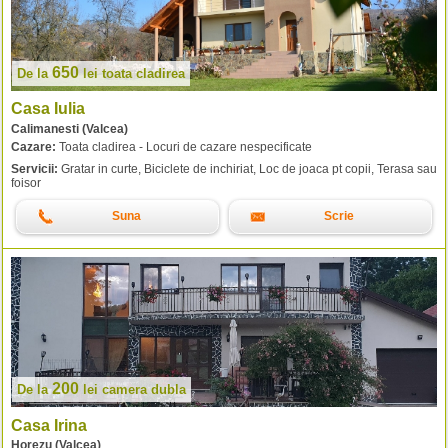
650
De la
lei
toata cladirea
Casa Iulia
Calimanesti (Valcea)
Cazare:
Toata cladirea - Locuri de cazare nespecificate
Servicii:
Gratar in curte, Biciclete de inchiriat, Loc de joaca pt copii, Terasa sau
foisor
Suna
Scrie
200
De la
lei
camera dubla
Casa Irina
Horezu (Valcea)