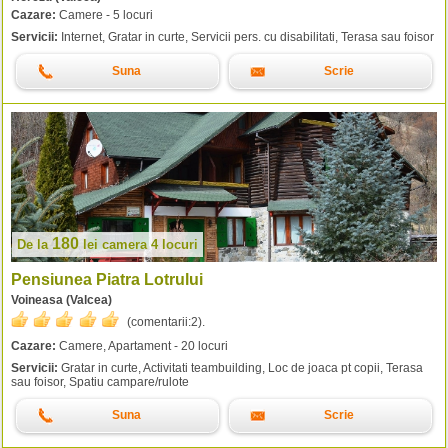
Cazare:
Camere - 5 locuri
Servicii:
Internet, Gratar in curte, Servicii pers. cu disabilitati, Terasa sau foisor
Suna
Scrie
180
De la
lei
camera 4 locuri
Pensiunea Piatra Lotrului
Voineasa (Valcea)
(comentarii:
2
).
Cazare:
Camere, Apartament - 20 locuri
Servicii:
Gratar in curte, Activitati teambuilding, Loc de joaca pt copii, Terasa
sau foisor, Spatiu campare/rulote
Suna
Scrie