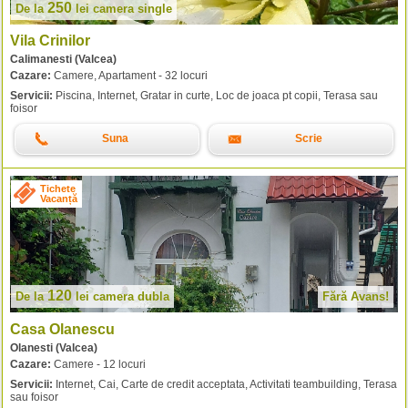
250
De la
lei
camera single
Vila Crinilor
Calimanesti (Valcea)
Cazare:
Camere, Apartament - 32 locuri
Servicii:
Piscina, Internet, Gratar in curte, Loc de joaca pt copii, Terasa sau
foisor
Suna
Scrie
Tichete
Vacanță
120
De la
lei
camera dubla
Fără Avans!
Casa Olanescu
Olanesti (Valcea)
Cazare:
Camere - 12 locuri
Servicii:
Internet, Cai, Carte de credit acceptata, Activitati teambuilding, Terasa
sau foisor