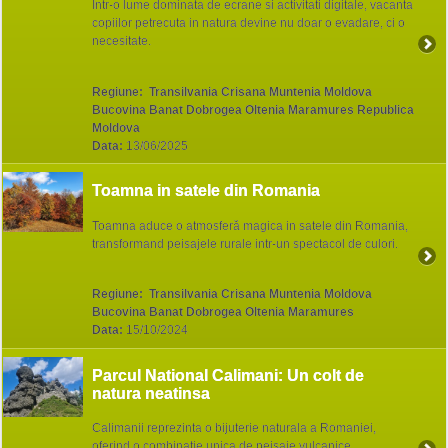
Intr-o lume dominata de ecrane si activitati digitale, vacanta
copiilor petrecuta in natura devine nu doar o evadare, ci o
necesitate.
Regiune:
Transilvania Crisana Muntenia Moldova
Bucovina Banat Dobrogea Oltenia Maramures Republica
Moldova
Data:
13/06/2025
Toamna in satele din Romania
Toamna aduce o atmosferă magica in satele din Romania,
transformand peisajele rurale intr-un spectacol de culori.
Regiune:
Transilvania Crisana Muntenia Moldova
Bucovina Banat Dobrogea Oltenia Maramures
Data:
15/10/2024
Parcul National Calimani: Un colt de
natura neatinsa
Calimanii reprezinta o bijuterie naturala a Romaniei,
oferind o combinatie unica de peisaje vulcanice,