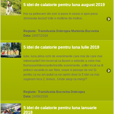
5 idei de calatorie pentru luna august 2019
Hai sa petrecem din zori si pana in seara si apoi pana
dimineata tarziu!! Uite o multime de motive..
Regiune:
Transilvania Dobrogea Muntenia Bucovina
Data:
19/07/2019
5 idei de calatorie pentru luna Iulie 2019
Iulie, luna plina ochi de evenimente care mai de care mai
interesante!! Am incercat sa facem o selectie a celor mai
frumoase/interesante/inedite evenimente, astfel incat sa iti
petreci vacanta in aer liber, soare si peisaje de vis! Si
pentru ca nu am putut sa ne oprim doar la 5 idei va mai
sugeram inca 2, bonus.. Unde alegi sa mergi?
Regiune:
Transilvania Bucovina Dobrogea
Data:
24/06/2019
5 idei de calatorie pentru luna ianuarie
2018