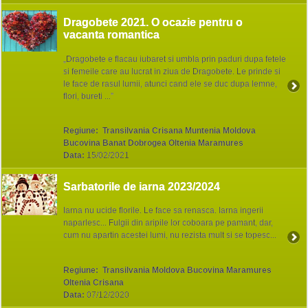
Dragobete 2021. O ocazie pentru o
vacanta romantica
„Dragobete e flacau iubaret si umbla prin paduri dupa fetele
si femeile care au lucrat in ziua de Dragobete. Le prinde si
le face de rasul lumii, atunci cand ele se duc dupa lemne,
flori, bureti ...”
Regiune:
Transilvania Crisana Muntenia Moldova
Bucovina Banat Dobrogea Oltenia Maramures
Data:
15/02/2021
Sarbatorile de iarna 2023/2024
Iarna nu ucide florile. Le face sa renasca. Iarna ingerii
naparlesc... Fulgii din aripile lor coboara pe pamant, dar,
cum nu apartin acestei lumi, nu rezista mult si se topesc...
Regiune:
Transilvania Moldova Bucovina Maramures
Oltenia Crisana
Data:
07/12/2020