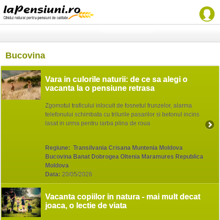
Bucovina
Vara in culorile naturii: de ce sa alegi o
vacanta la o pensiune retrasa
Zgomotul traficului inlocuit de fosnetul frunzelor, alarma
telefonului schimbata cu trilurile pasarilor si betonul incins
lasat in urma pentru iarba plina de roua
Regiune:
Transilvania Crisana Muntenia Moldova
Bucovina Banat Dobrogea Oltenia Maramures Republica
Moldova
Data:
20/05/2026
Vacanta copiilor in natura - mai mult decat
joaca, o lectie de viata