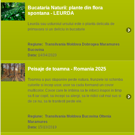
Bucataria Naturii: plante din flora
spontana - LEURDA
Leurda sau usturoiul ursului este o planta delicata de
primavara si un deliciu in bucatarie
Regiune:
Transilvania Moldova Dobrogea Maramures
Bucovina
Data:
14/04/2020
Peisaje de toamna - Romania 2025
Toamna a pus stapanire peste natura, frunzele isi schimba
culorile si incep usor, usor sa cada formand un covor
multicolor. Covor care te imbina sa te intorci inapoi in timp
sa fi iar copil, sa incepi sa alergi, sa le ridici cat mai sus si
de ce nu, sa te trantesti peste ele.
Regiune:
Transilvania Moldova Bucovina Oltenia
Maramures
Data:
15/10/2019